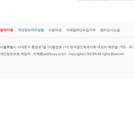
원격지원
개인정보처리방법
이용약관
이메일무단수집거부
찾아오시는길
서울특별시 서대문구 충정로7길 12(충정로 2가) 한국공인회계사회 대표자 최운열 | TEL : 02-3149-
개인정보보호 책임자 : 이재환(at@kicpa.or.kr) : Copyright(c) KICPA All rights Reserved.