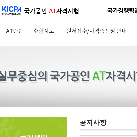
AT란?
수험정보
원서접수/자격증신청 안내
공지사항