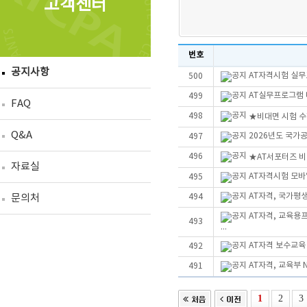
고객센터
번호
공지사항
AT자격시험 실무
500
AT실무프로그램 더
499
FAQ
498
★비대면 시험 수
Q&A
2026년도 국가
497
496
★AT서포터즈 
자료실
AT자격시험 모바
495
AT자격, 국가평
문의처
494
AT자격, 교육용
493
...
AT자격 보수교육
492
AT자격, 교육부 
491
1
2
3