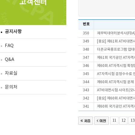
고객센터
번호
공지사항
350
재무빅데이터분석사(FDA
349
[중요] 제61회 AT비대
FAQ
348
더존교육용프로그램 업데
347
제61회 국가공인 AT자격
Q&A
346
제60회 AT자격시험 확정
자료실
345
AT자격시험 검정수수료 
344
제60회 AT자격시험 문제
문의처
343
AT비대면시험 사이트(모니
342
[중요] 제60회 AT비대
341
제60회 국가공인 AT자격
11
12
13