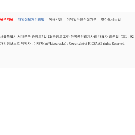
원격지원
개인정보처리방법
이용약관
이메일무단수집거부
찾아오시는길
서울특별시 서대문구 충정로7길 12(충정로 2가) 한국공인회계사회 대표자 최운열 | TEL : 02-3149-
개인정보보호 책임자 : 이재환(at@kicpa.or.kr) : Copyright(c) KICPA All rights Reserved.