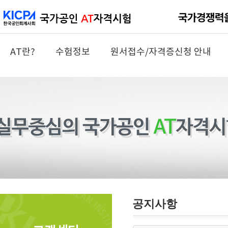
AT란?
수험정보
원서접수/자격증신청 안내
공지사항