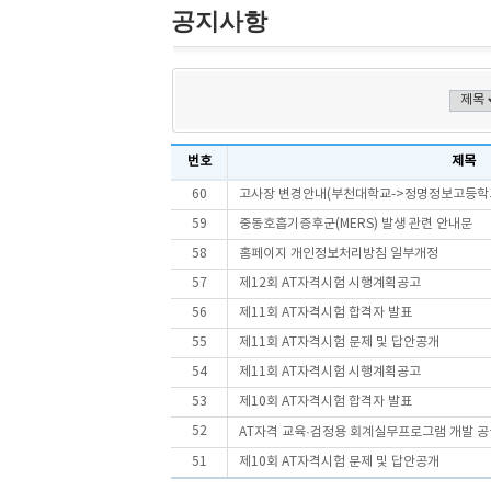
공지사항
번호
제목
60
고사장 변경안내(부천대학교->정명정보고등학
59
중동호흡기증후군(MERS) 발생 관련 안내문
58
홈페이지 개인정보처리방침 일부개정
57
제12회 AT자격시험 시행계획공고
56
제11회 AT자격시험 합격자 발표
55
제11회 AT자격시험 문제 및 답안공개
54
제11회 AT자격시험 시행계획공고
53
제10회 AT자격시험 합격자 발표
52
AT자격 교육·검정용 회계실무프로그램 개발 
51
제10회 AT자격시험 문제 및 답안공개