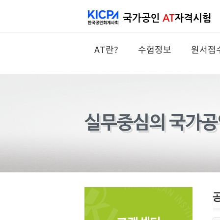
AT란?
수험정보
원서접