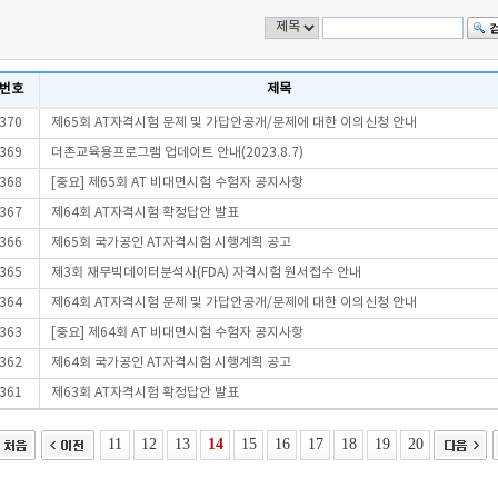
번호
제목
370
제65회 AT자격시험 문제 및 가답안공개/문제에 대한 이의신청 안내
369
더존교육용프로그램 업데이트 안내(2023.8.7)
368
[중요] 제65회 AT 비대면시험 수험자 공지사항
367
제64회 AT자격시험 확정답안 발표
366
제65회 국가공인 AT자격시험 시행계획 공고
365
제3회 재무빅데이터분석사(FDA) 자격시험 원서접수 안내
364
제64회 AT자격시험 문제 및 가답안공개/문제에 대한 이의신청 안내
363
[중요] 제64회 AT 비대면시험 수험자 공지사항
362
제64회 국가공인 AT자격시험 시행계획 공고
361
제63회 AT자격시험 확정답안 발표
11
12
13
14
15
16
17
18
19
20