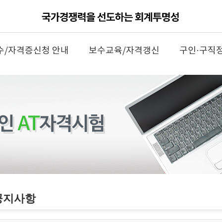
수/자격증신청 안내
보수교육/자격갱신
구인·구직
공지사항