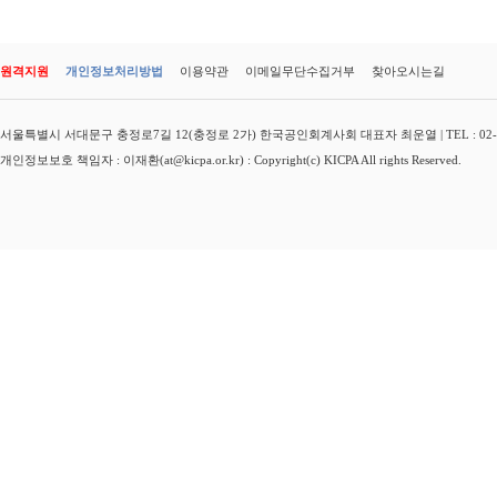
원격지원
개인정보처리방법
이용약관
이메일무단수집거부
찾아오시는길
서울특별시 서대문구 충정로7길 12(충정로 2가) 한국공인회계사회 대표자 최운열 | TEL : 02-3149-
개인정보보호 책임자 : 이재환(at@kicpa.or.kr) : Copyright(c) KICPA All rights Reserved.