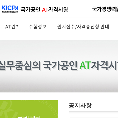
AT란?
수험정보
원서접수/자격증신청 안내
공지사항