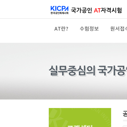
AT란?
수험정보
원서접