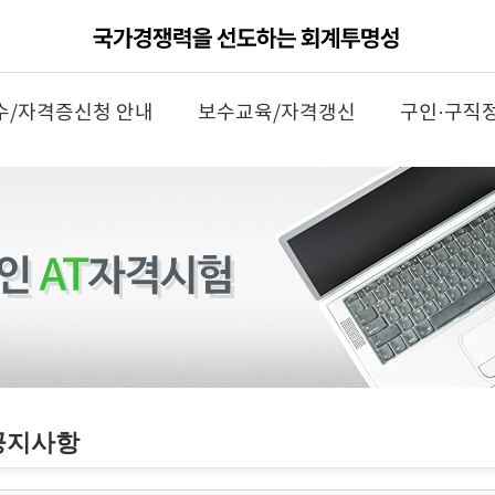
수/자격증신청 안내
보수교육/자격갱신
구인·구직
공지사항