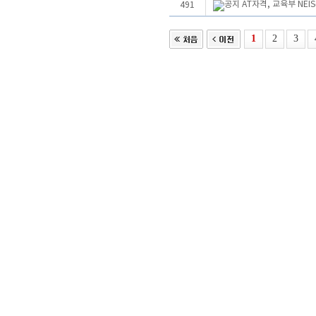
AT자격, 교육부 NE
491
1
2
3