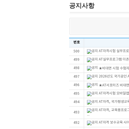
공지사항
번호
AT자격시험 실무프로그
500
AT실무프로그램 더존Sm
499
498
★비대면 시험 수험자
2026년도 국가공인
497
496
★AT서포터즈 비대
AT자격시험 모바일앱
495
AT자격, 국가평생교
494
AT자격, 교육용프로
493
...
AT자격 보수교육 사
492