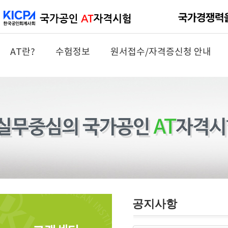
AT란?
수험정보
원서접수/자격증신청 안내
공지사항