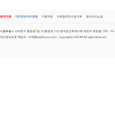
원격지원
개인정보처리방법
이용약관
이메일무단수집거부
찾아오시는길
서울특별시 서대문구 충정로7길 12(충정로 2가) 한국공인회계사회 대표자 최운열 | TEL : 02-3149-
개인정보보호 책임자 : 이재환(at@kicpa.or.kr) : Copyright(c) KICPA All rights Reserved.