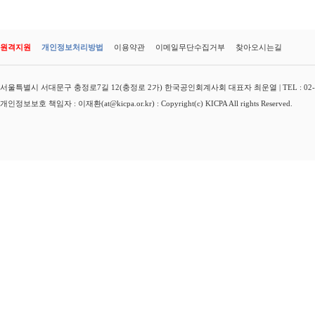
원격지원
개인정보처리방법
이용약관
이메일무단수집거부
찾아오시는길
서울특별시 서대문구 충정로7길 12(충정로 2가) 한국공인회계사회 대표자 최운열 | TEL : 02-3149-
개인정보보호 책임자 : 이재환(at@kicpa.or.kr) : Copyright(c) KICPA All rights Reserved.