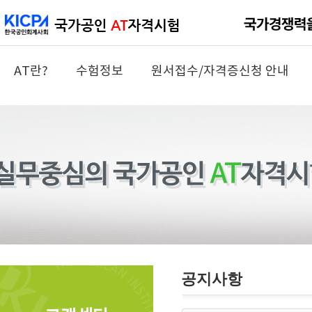
AT란?
수험정보
원서접수/자격증신청 안내
공지사항