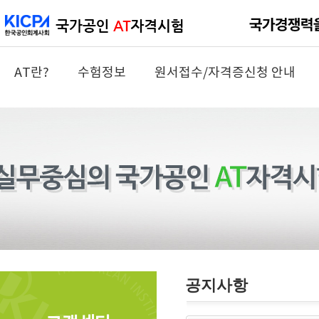
AT란?
수험정보
원서접수/자격증신청 안내
공지사항