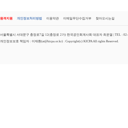
원격지원
개인정보처리방법
이용약관
이메일무단수집거부
찾아오시는길
서울특별시 서대문구 충정로7길 12(충정로 2가) 한국공인회계사회 대표자 최운열 | TEL : 02-3149-
개인정보보호 책임자 : 이재환(at@kicpa.or.kr) : Copyright(c) KICPA All rights Reserved.