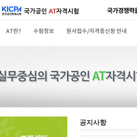
AT란?
수험정보
원서접수/자격증신청 안내
공지사항