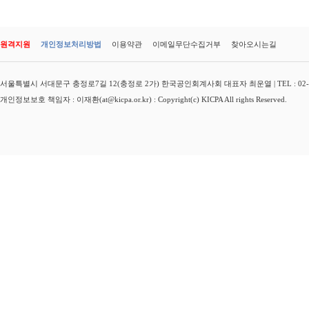
원격지원
개인정보처리방법
이용약관
이메일무단수집거부
찾아오시는길
서울특별시 서대문구 충정로7길 12(충정로 2가) 한국공인회계사회 대표자 최운열 | TEL : 02-3149-
개인정보보호 책임자 : 이재환(at@kicpa.or.kr) : Copyright(c) KICPA All rights Reserved.