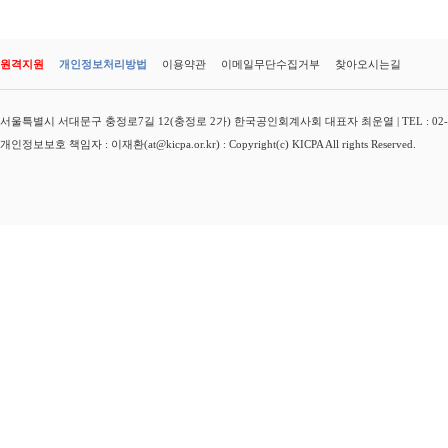
원격지원
개인정보처리방법
이용약관
이메일무단수집거부
찾아오시는길
서울특별시 서대문구 충정로7길 12(충정로 2가) 한국공인회계사회 대표자 최운열 | TEL : 02-3149-
개인정보보호 책임자 : 이재환(at@kicpa.or.kr) : Copyright(c) KICPA All rights Reserved.