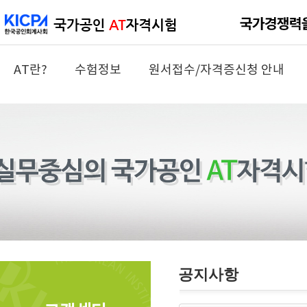
AT란?
수험정보
원서접수/자격증신청 안내
공지사항