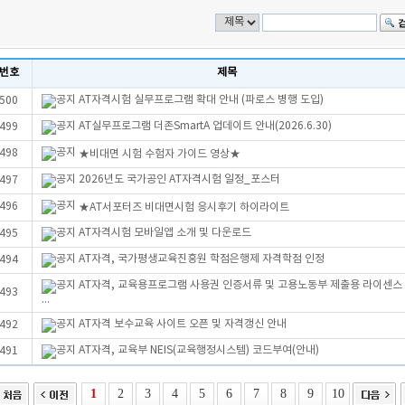
번호
제목
AT자격시험 실무프로그램 확대 안내 (파로스 병행 도입)
500
AT실무프로그램 더존SmartA 업데이트 안내(2026.6.30)
499
498
★비대면 시험 수험자 가이드 영상★
2026년도 국가공인 AT자격시험 일정_포스터
497
496
★AT서포터즈 비대면시험 응시후기 하이라이트
AT자격시험 모바일앱 소개 및 다운로드
495
AT자격, 국가평생교육진흥원 학점은행제 자격학점 인정
494
AT자격, 교육용프로그램 사용권 인증서류 및 고용노동부 제출용 라이센스
493
...
AT자격 보수교육 사이트 오픈 및 자격갱신 안내
492
AT자격, 교육부 NEIS(교육행정시스템) 코드부여(안내)
491
1
2
3
4
5
6
7
8
9
10