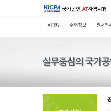
AT란?
수험정보
원서접