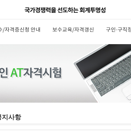
수/자격증신청 안내
보수교육/자격갱신
구인·구직
공지사항