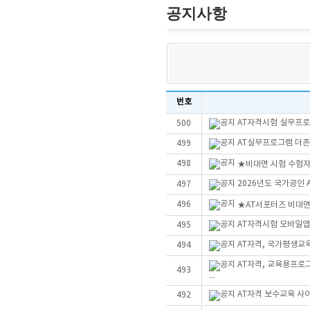
공지사항
번호
AT자격시험 실무프로그
500
AT실무프로그램 더존Sm
499
498
★비대면 시험 수험자
2026년도 국가공인
497
496
★AT서포터즈 비대
AT자격시험 모바일앱
495
AT자격, 국가평생교
494
AT자격, 교육용프로
493
...
AT자격 보수교육 사
492