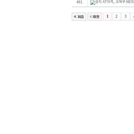
AT자격, 교육부 NE
491
1
2
3