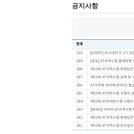
공지사항
번호
310
[EVENT] AT서포터즈 2기 모
309
[중요] AT자격시험 출제방향
308
제53회 AT자격시험 확정답안
307
제53회 AT자격시험 문제 및
306
AT자격증 네이버(온라인) 발
305
제53회 AT대면시험 수험자 
304
제53회 AT비대면시험 수험자
303
[NEWS] 네이버-AT자격시험
302
제52회 AT자격시험 확정답안
301
제53회 AT자격시험 원서접수 