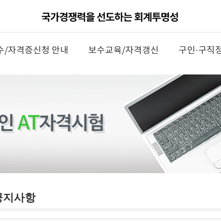
수/자격증신청 안내
보수교육/자격갱신
구인·구직
공지사항