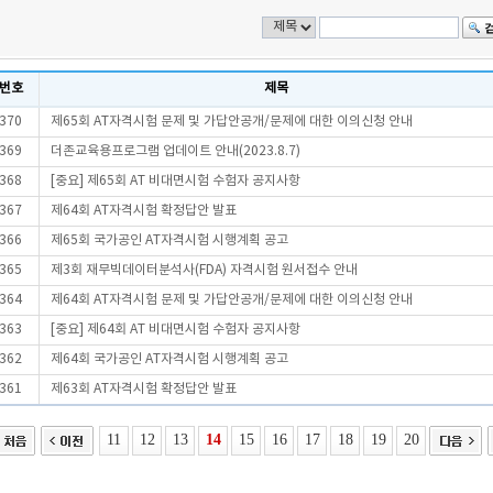
번호
제목
370
제65회 AT자격시험 문제 및 가답안공개/문제에 대한 이의신청 안내
369
더존교육용프로그램 업데이트 안내(2023.8.7)
368
[중요] 제65회 AT 비대면시험 수험자 공지사항
367
제64회 AT자격시험 확정답안 발표
366
제65회 국가공인 AT자격시험 시행계획 공고
365
제3회 재무빅데이터분석사(FDA) 자격시험 원서접수 안내
364
제64회 AT자격시험 문제 및 가답안공개/문제에 대한 이의신청 안내
363
[중요] 제64회 AT 비대면시험 수험자 공지사항
362
제64회 국가공인 AT자격시험 시행계획 공고
361
제63회 AT자격시험 확정답안 발표
11
12
13
14
15
16
17
18
19
20