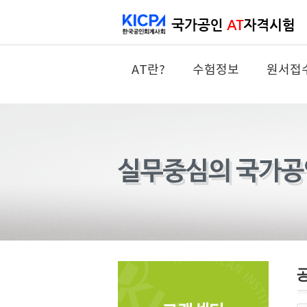
AT란?
수험정보
원서접