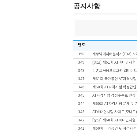
공지사항
번호
350
재무빅데이터분석사(FDA) 
349
[중요] 제61회 AT비대면시
348
더존교육용프로그램 업데이트
347
제61회 국가공인 AT자격시험
346
제60회 AT자격시험 확정답안
345
AT자격시험 검정수수료 인상
344
제60회 AT자격시험 문제 및
343
AT비대면시험 사이트(모니토)
342
[중요] 제60회 AT비대면시
341
제60회 국가공인 AT자격시험