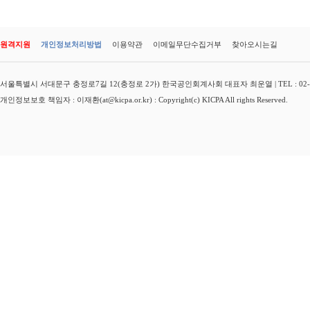
원격지원
개인정보처리방법
이용약관
이메일무단수집거부
찾아오시는길
서울특별시 서대문구 충정로7길 12(충정로 2가) 한국공인회계사회 대표자 최운열 | TEL : 02-3149-
개인정보보호 책임자 : 이재환(at@kicpa.or.kr) : Copyright(c) KICPA All rights Reserved.