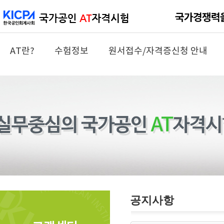
AT란?
수험정보
원서접수/자격증신청 안내
공지사항