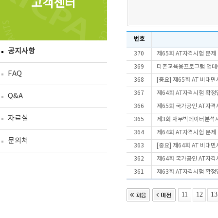
고객센터
번호
공지사항
370
제65회 AT자격시험 문제
369
더존교육용프로그램 업데이트
FAQ
368
[중요] 제65회 AT 비
367
제64회 AT자격시험 확정
Q&A
366
제65회 국가공인 AT자격
자료실
365
제3회 재무빅데이터분석사(
364
제64회 AT자격시험 문제
문의처
363
[중요] 제64회 AT 비
362
제64회 국가공인 AT자격
361
제63회 AT자격시험 확정
11
12
13