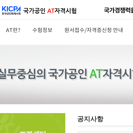
AT란?
수험정보
원서접수/자격증신청 안내
공지사항