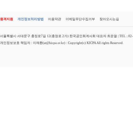
원격지원
개인정보처리방법
이용약관
이메일무단수집거부
찾아오시는길
서울특별시 서대문구 충정로7길 12(충정로 2가) 한국공인회계사회 대표자 최운열 | TEL : 02-3149-
개인정보보호 책임자 : 이재환(at@kicpa.or.kr) : Copyright(c) KICPA All rights Reserved.