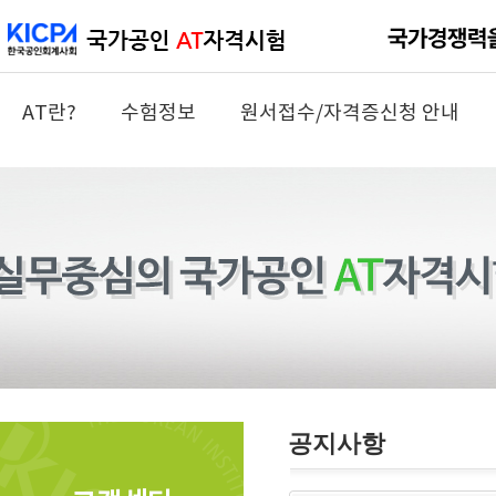
AT란?
수험정보
원서접수/자격증신청 안내
공지사항