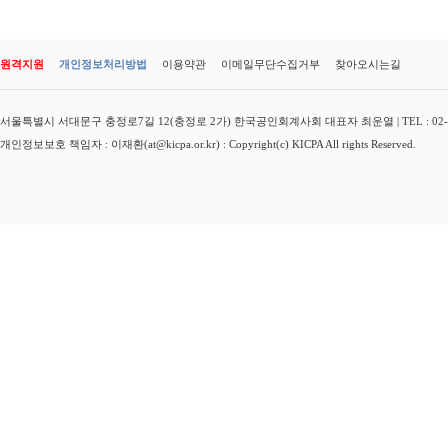
원격지원
개인정보처리방법
이용약관
이메일무단수집거부
찾아오시는길
서울특별시 서대문구 충정로7길 12(충정로 2가) 한국공인회계사회 대표자 최운열 | TEL : 02-3149-
개인정보보호 책임자 : 이재환(at@kicpa.or.kr) : Copyright(c) KICPA All rights Reserved.