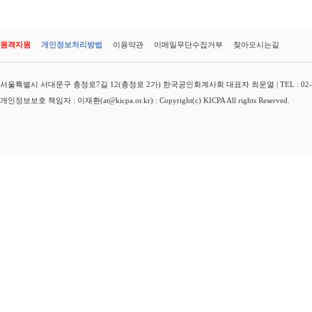
원격지원
개인정보처리방법
이용약관
이메일무단수집거부
찾아오시는길
서울특별시 서대문구 충정로7길 12(충정로 2가) 한국공인회계사회 대표자 최운열 | TEL : 02-3149-
개인정보보호 책임자 : 이재환(at@kicpa.or.kr) : Copyright(c) KICPA All rights Reserved.