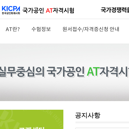
AT란?
수험정보
원서접수/자격증신청 안내
공지사항