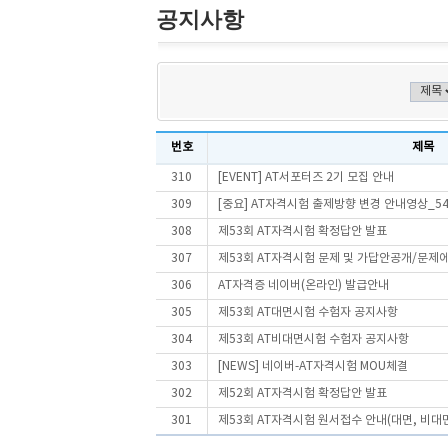
공지사항
번호
제목
310
[EVENT] AT서포터즈 2기 모집 안내
309
[중요] AT자격시험 출제방향 변경 안내영상_5
308
제53회 AT자격시험 확정답안 발표
307
제53회 AT자격시험 문제 및 가답안공개/문제
306
AT자격증 네이버(온라인) 발급안내
305
제53회 AT대면시험 수험자 공지사항
304
제53회 AT비대면시험 수험자 공지사항
303
[NEWS] 네이버-AT자격시험 MOU체결
302
제52회 AT자격시험 확정답안 발표
301
제53회 AT자격시험 원서접수 안내(대면, 비대면