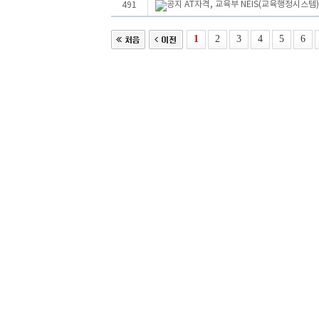
AT자격, 교육부 NEIS(교육행정시스템
491
1
2
3
4
5
6