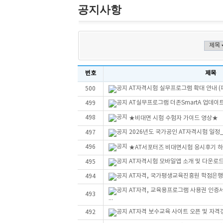
공지사항
번호
제목
AT자격시험 실무프로그램 확대 안내 (
500
AT실무프로그램 더존SmartA 업데이트 안
499
498
★비대면 시험 수험자 가이드 영상★
2026년도 국가공인 AT자격시험 일정
497
496
★AT서포터즈 비대면시험 응시후기 
AT자격시험 모바일앱 소개 및 다운로
495
AT자격, 국가평생교육진흥원 학점은행
494
AT자격, 교육용프로그램 사용권 인증
493
...
AT자격 보수교육 사이트 오픈 및 자격
492