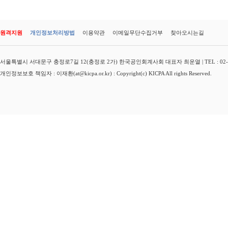
원격지원
개인정보처리방법
이용약관
이메일무단수집거부
찾아오시는길
서울특별시 서대문구 충정로7길 12(충정로 2가) 한국공인회계사회 대표자 최운열 | TEL : 02-3149-
개인정보보호 책임자 : 이재환(at@kicpa.or.kr) : Copyright(c) KICPA All rights Reserved.