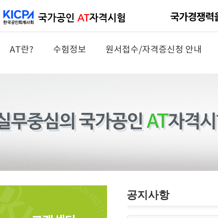
AT란?
수험정보
원서접수/자격증신청 안내
공지사항