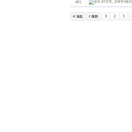
AT자격, 교육부 NE
491
1
2
3