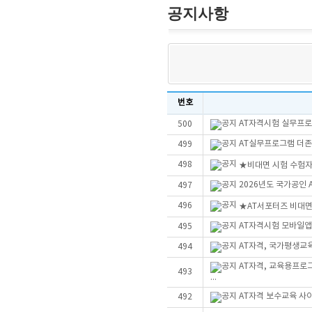
공지사항
번호
AT자격시험 실무프로그
500
AT실무프로그램 더존Sm
499
498
★비대면 시험 수험자
2026년도 국가공인
497
496
★AT서포터즈 비대
AT자격시험 모바일앱
495
AT자격, 국가평생교
494
AT자격, 교육용프로
493
...
AT자격 보수교육 사
492