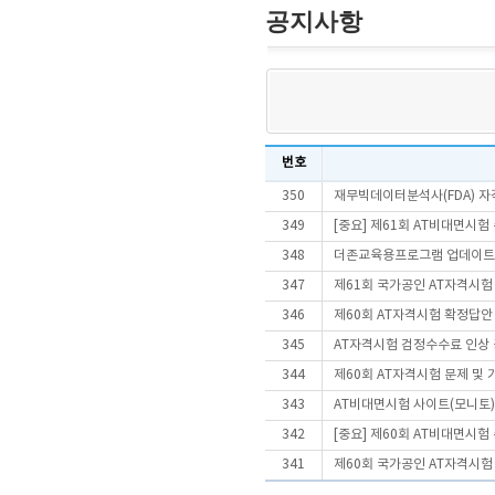
공지사항
번호
350
재무빅데이터분석사(FDA) 
349
[중요] 제61회 AT비대면시
348
더존교육용프로그램 업데이트
347
제61회 국가공인 AT자격시험
346
제60회 AT자격시험 확정답안
345
AT자격시험 검정수수료 인상
344
제60회 AT자격시험 문제 및
343
AT비대면시험 사이트(모니토)
342
[중요] 제60회 AT비대면시
341
제60회 국가공인 AT자격시험