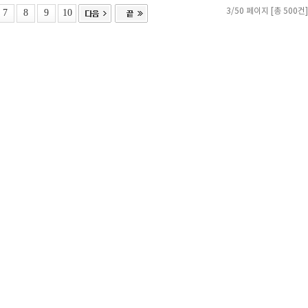
7
8
9
10
3/50 페이지 [총 500건]