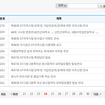
번호
제목
270
제48회 AT자격시험 문제 및 가답안공개/문제에 대한 이의신청 안내
269
48회 고사장 변경안내(안산대학교 → 신안산대학교, 새동아직업전문학교 →...
268
제48회 AT자격시험 원서접수 이벤트 안내
267
제48회 국가공인 AT자격시험 시행계획 공고
266
여름방학동안 쉽게 취득하는 회계세무 자격증 추천
265
제47회 AT자격시험 확정답안 발표
264
제47회 AT시험 2종목이상 동시합격자 모바일상품권 발송안내
263
제47회 AT자격시험 문제 및 가답안공개/문제에 대한 이의신청 안내
262
응시자 유의사항 및 출입기록 작성 안내
261
제46회 AT시험 2종목 이상 동시합격자 모바일상품권 발송 안내
21
22
23
24
25
26
27
28
29
30