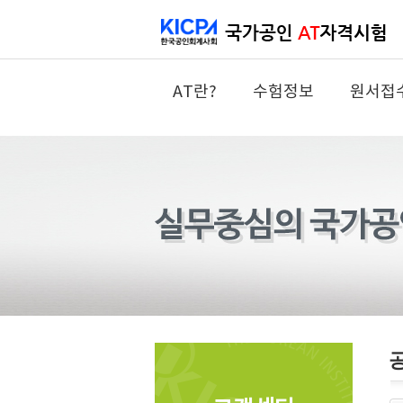
AT란?
수험정보
원서접