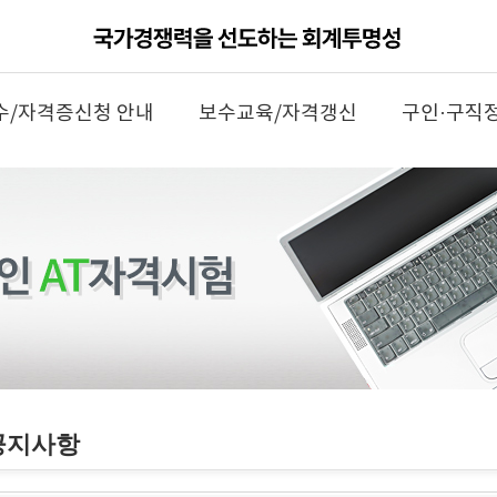
수/자격증신청 안내
보수교육/자격갱신
구인·구직
공지사항