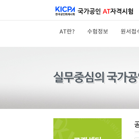
AT란?
수험정보
원서접