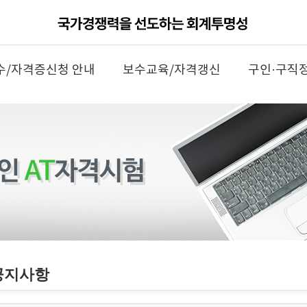
수/자격증신청 안내
보수교육/자격갱신
구인·구직
공지사항