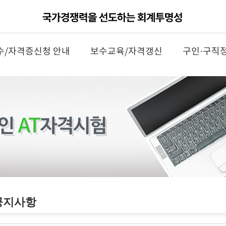
수/자격증신청 안내
보수교육/자격갱신
구인·구직
공지사항