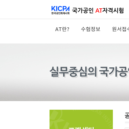
AT란?
수험정보
원서접