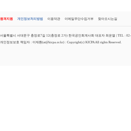
원격지원
개인정보처리방법
이용약관
이메일무단수집거부
찾아오시는길
서울특별시 서대문구 충정로7길 12(충정로 2가) 한국공인회계사회 대표자 최운열 | TEL : 02-3149-
개인정보보호 책임자 : 이재환(at@kicpa.or.kr) : Copyright(c) KICPA All rights Reserved.