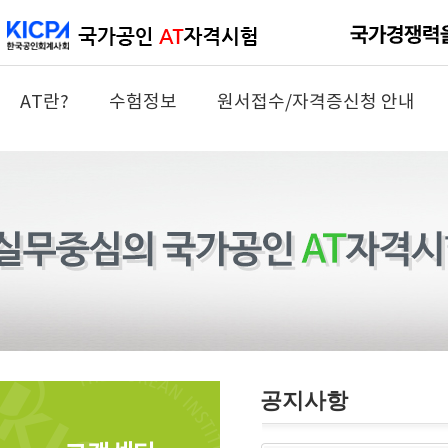
AT란?
수험정보
원서접수/자격증신청 안내
공지사항