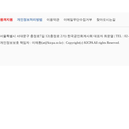
원격지원
개인정보처리방법
이용약관
이메일무단수집거부
찾아오시는길
서울특별시 서대문구 충정로7길 12(충정로 2가) 한국공인회계사회 대표자 최운열 | TEL : 02-3149-
개인정보보호 책임자 : 이재환(at@kicpa.or.kr) : Copyright(c) KICPA All rights Reserved.