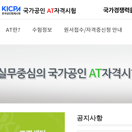
AT란?
수험정보
원서접수/자격증신청 안내
공지사항