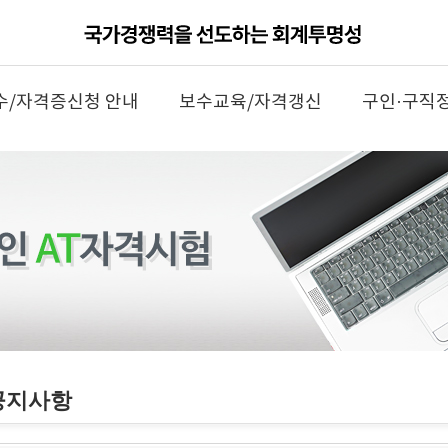
수/자격증신청 안내
보수교육/자격갱신
구인·구직
공지사항