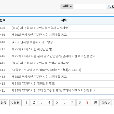
번호
제목
420
[중요] 제76회 AT비대면시험수험자 공지사항
419
제76회 국가공인 AT자격시험 시행계획 공고
418
★비대면시험 수험자 가이드영상
417
제75회 AT자격시험 확정답안 발표
416
제75회 AT자격시험 문제 및 가답안공개/문제에 대한 이의신청 안내
415
[중요] 제75회 AT비대면시험 수험자 공지사항
414
AT실무프로그램 더존SmartA 업데이트 안내(2024.8.5)
413
제75회 국가공인 AT자격시험 시행계획 공고
412
제74회 AT자격시험 확정답안 발표
411
제74회 AT자격시험 문제 및 가답안공개/문제에 대한 이의신청 안내
1
2
3
4
5
6
7
8
9
10