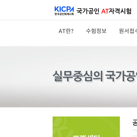
AT란?
수험정보
원서접