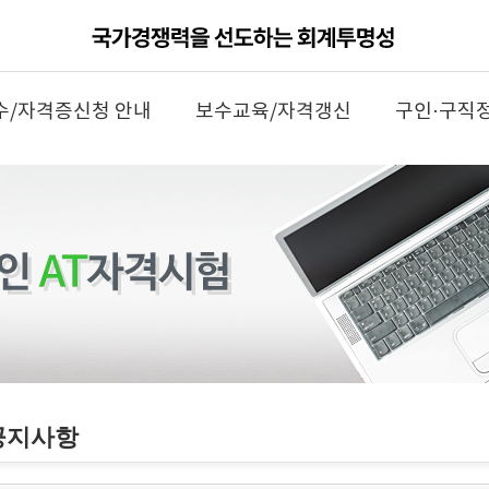
수/자격증신청 안내
보수교육/자격갱신
구인·구직
공지사항