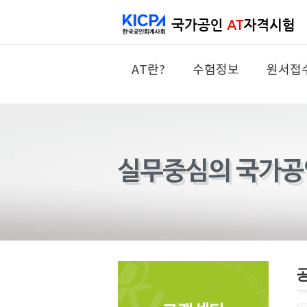
AT란?
수험정보
원서접