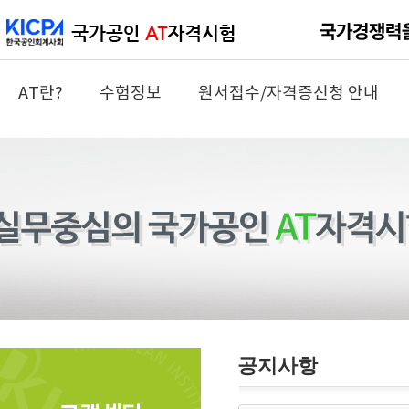
AT란?
수험정보
원서접수/자격증신청 안내
공지사항