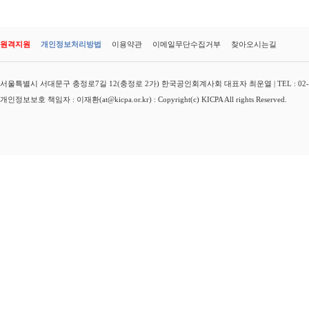
원격지원
개인정보처리방법
이용약관
이메일무단수집거부
찾아오시는길
서울특별시 서대문구 충정로7길 12(충정로 2가) 한국공인회계사회 대표자 최운열 | TEL : 02-3149-
개인정보보호 책임자 : 이재환(at@kicpa.or.kr) : Copyright(c) KICPA All rights Reserved.