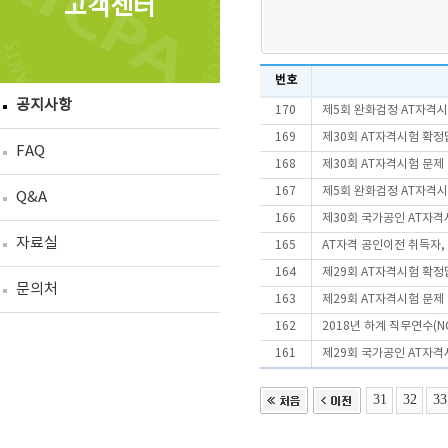
고객센터
번호
공지사항
170
제5회 완화검정 AT자격
169
제30회 AT자격시험 확정
FAQ
168
제30회 AT자격시험 문제
167
제5회 완화검정 AT자격시
Q&A
166
제30회 국가공인 AT자
자료실
165
AT자격 공인이전 취득자
164
제29회 AT자격시험 확정
문의처
163
제29회 AT자격시험 문제
162
2018년 하계 직무연수(N
161
제29회 국가공인 AT자
31
32
33