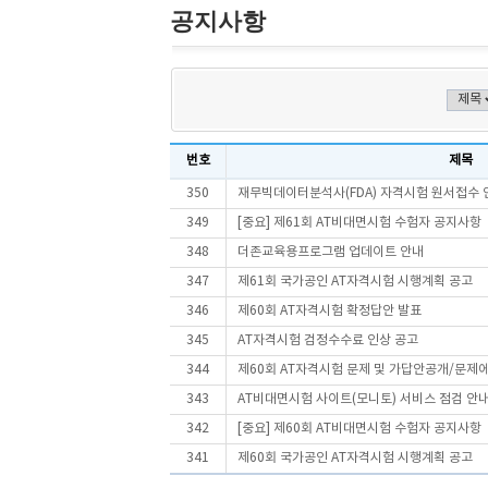
공지사항
번호
제목
350
재무빅데이터분석사(FDA) 자격시험 원서접수 
349
[중요] 제61회 AT비대면시험 수험자 공지사항
348
더존교육용프로그램 업데이트 안내
347
제61회 국가공인 AT자격시험 시행계획 공고
346
제60회 AT자격시험 확정답안 발표
345
AT자격시험 검정수수료 인상 공고
344
제60회 AT자격시험 문제 및 가답안공개/문제
343
AT비대면시험 사이트(모니토) 서비스 점검 안
342
[중요] 제60회 AT비대면시험 수험자 공지사항
341
제60회 국가공인 AT자격시험 시행계획 공고