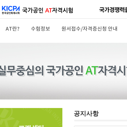
AT란?
수험정보
원서접수/자격증신청 안내
공지사항