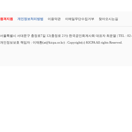
원격지원
개인정보처리방법
이용약관
이메일무단수집거부
찾아오시는길
서울특별시 서대문구 충정로7길 12(충정로 2가) 한국공인회계사회 대표자 최운열 | TEL : 02-3149-
개인정보보호 책임자 : 이재환(at@kicpa.or.kr) : Copyright(c) KICPA All rights Reserved.