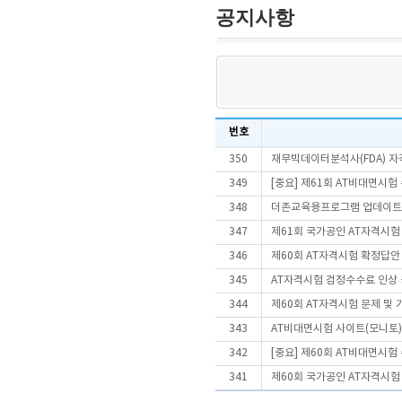
공지사항
번호
350
재무빅데이터분석사(FDA) 
349
[중요] 제61회 AT비대면시
348
더존교육용프로그램 업데이트
347
제61회 국가공인 AT자격시험
346
제60회 AT자격시험 확정답안
345
AT자격시험 검정수수료 인상
344
제60회 AT자격시험 문제 및
343
AT비대면시험 사이트(모니토)
342
[중요] 제60회 AT비대면시
341
제60회 국가공인 AT자격시험