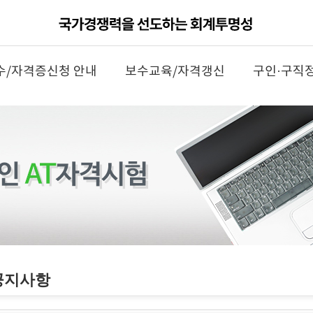
수/자격증신청 안내
보수교육/자격갱신
구인·구직
공지사항