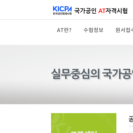
AT란?
수험정보
원서접