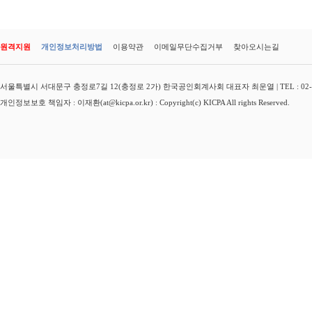
원격지원
개인정보처리방법
이용약관
이메일무단수집거부
찾아오시는길
서울특별시 서대문구 충정로7길 12(충정로 2가) 한국공인회계사회 대표자 최운열 | TEL : 02-3149-
개인정보보호 책임자 : 이재환(at@kicpa.or.kr) : Copyright(c) KICPA All rights Reserved.