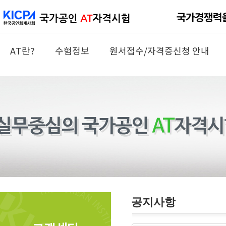
AT란?
수험정보
원서접수/자격증신청 안내
공지사항