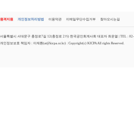
원격지원
개인정보처리방법
이용약관
이메일무단수집거부
찾아오시는길
서울특별시 서대문구 충정로7길 12(충정로 2가) 한국공인회계사회 대표자 최운열 | TEL : 02-3149-
개인정보보호 책임자 : 이재환(at@kicpa.or.kr) : Copyright(c) KICPA All rights Reserved.