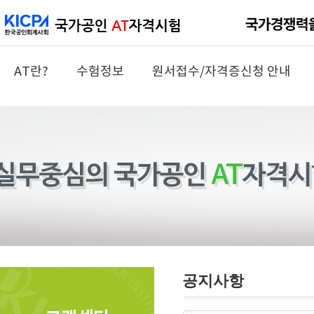
AT란?
수험정보
원서접수/자격증신청 안내
공지사항