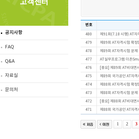
고객센터
번호
공지사항
480
제91회(7.18 시행) A
479
제89회 AT자격시험 확정
FAQ
478
제89회 AT자격시험 문제
477
AT실무프로그램 더존Smart
Q&A
476
[중요] 제89회 AT비대
자료실
475
제89회 국가공인 AT자격
474
제88회 AT자격시험 확정
문의처
473
제88회 AT자격시험 문제
472
[중요] 제88회 AT비대
471
제88회 국가공인 AT자격
1
2
3