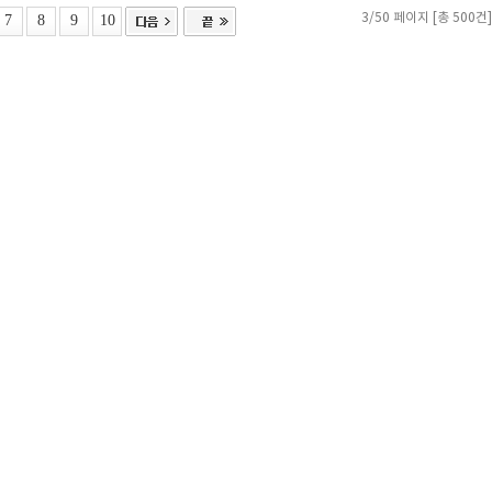
7
8
9
10
3/50 페이지 [총 500건]