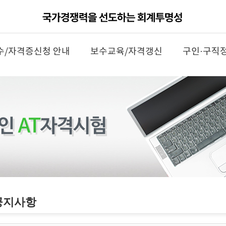
수/자격증신청 안내
보수교육/자격갱신
구인·구직
공지사항