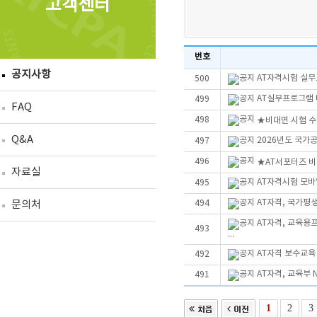
고객센터
번호
공지사항
AT자격시험 실무
500
AT실무프로그램 더
499
FAQ
498
★비대면 시험 수
Q&A
2026년도 국가
497
496
★AT서포터즈 
자료실
AT자격시험 모바
495
AT자격, 국가평
문의처
494
AT자격, 교육용
493
...
AT자격 보수교육
492
AT자격, 교육부 
491
1
2
3