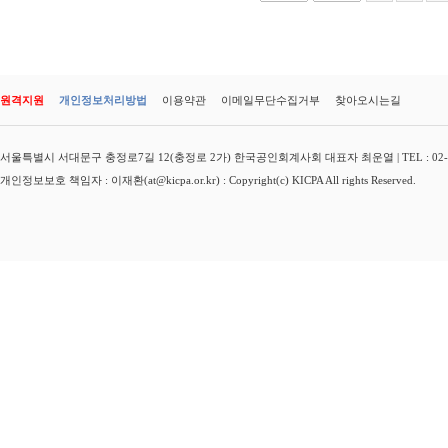
원격지원
개인정보처리방법
이용약관
이메일무단수집거부
찾아오시는길
서울특별시 서대문구 충정로7길 12(충정로 2가) 한국공인회계사회 대표자 최운열 | TEL : 02-3149-
개인정보보호 책임자 : 이재환(at@kicpa.or.kr) : Copyright(c) KICPA All rights Reserved.