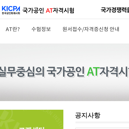
AT란?
수험정보
원서접수/자격증신청 안내
공지사항