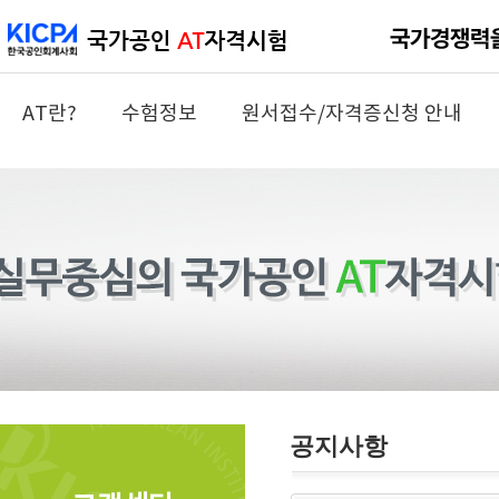
AT란?
수험정보
원서접수/자격증신청 안내
공지사항