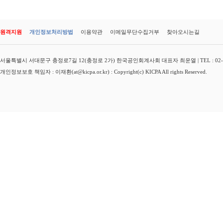
원격지원
개인정보처리방법
이용약관
이메일무단수집거부
찾아오시는길
서울특별시 서대문구 충정로7길 12(충정로 2가) 한국공인회계사회 대표자 최운열 | TEL : 02-3149-
개인정보보호 책임자 : 이재환(at@kicpa.or.kr) : Copyright(c) KICPA All rights Reserved.