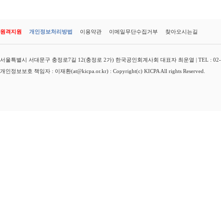
원격지원
개인정보처리방법
이용약관
이메일무단수집거부
찾아오시는길
서울특별시 서대문구 충정로7길 12(충정로 2가) 한국공인회계사회 대표자 최운열 | TEL : 02-3149-
개인정보보호 책임자 : 이재환(at@kicpa.or.kr) : Copyright(c) KICPA All rights Reserved.