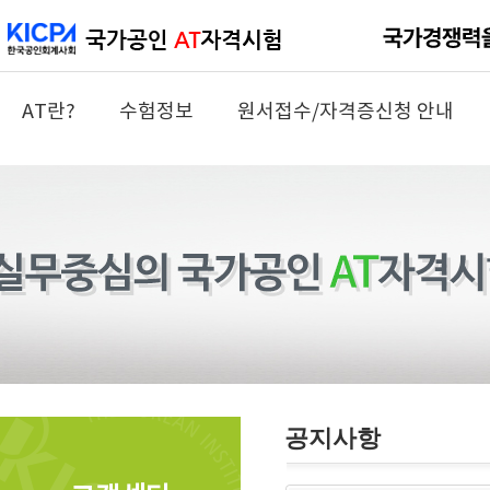
AT란?
수험정보
원서접수/자격증신청 안내
공지사항