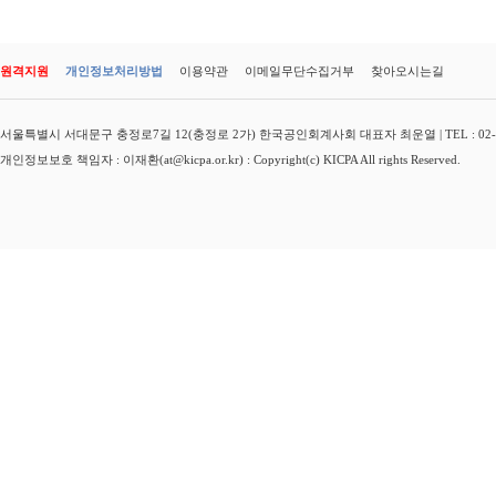
원격지원
개인정보처리방법
이용약관
이메일무단수집거부
찾아오시는길
서울특별시 서대문구 충정로7길 12(충정로 2가) 한국공인회계사회 대표자 최운열 | TEL : 02-3149-
개인정보보호 책임자 : 이재환(at@kicpa.or.kr) : Copyright(c) KICPA All rights Reserved.