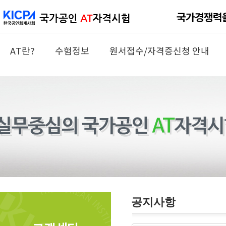
AT란?
수험정보
원서접수/자격증신청 안내
공지사항