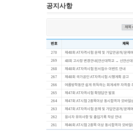
공지사항
번호
제목
270
제48회 AT자격시험 문제 및 가답안공개/문제
269
48회 고사장 변경안내(안산대학교 → 신안산대
268
제48회 AT자격시험 원서접수 이벤트 안내
267
제48회 국가공인 AT자격시험 시행계획 공고
266
여름방학동안 쉽게 취득하는 회계세무 자격증 
265
제47회 AT자격시험 확정답안 발표
264
제47회 AT시험 2종목이상 동시합격자 모바일
263
제47회 AT자격시험 문제 및 가답안공개/문제
262
응시자 유의사항 및 출입기록 작성 안내
261
제46회 AT시험 2종목 이상 동시합격자 모바일