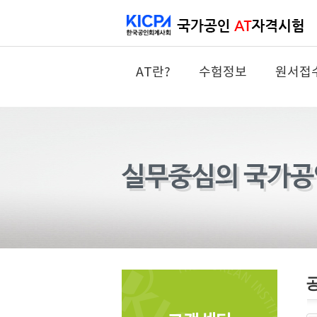
AT란?
수험정보
원서접