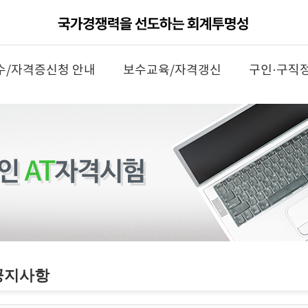
수/자격증신청 안내
보수교육/자격갱신
구인·구직
공지사항