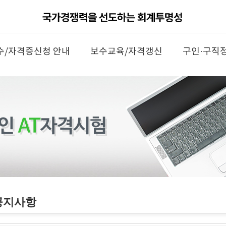
수/자격증신청 안내
보수교육/자격갱신
구인·구직
공지사항