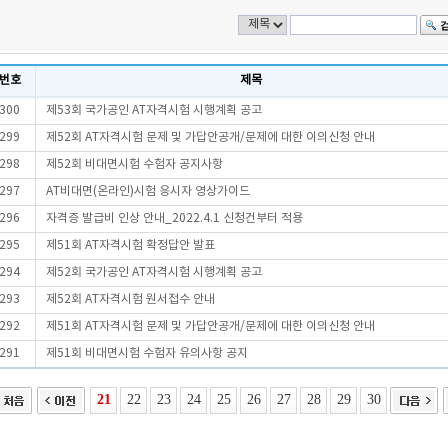
번호
제목
300
제53회 국가공인 AT자격시험 시행계획 공고
299
제52회 AT자격시험 문제 및 가답안공개/문제에 대한 이의신청 안내
298
제52회 비대면시험 수험자 공지사항
297
AT비대면(온라인)시험 응시자 영상가이드
296
자격증 발급비 인상 안내_2022.4.1 신청건부터 적용
295
제51회 AT자격시험 확정답안 발표
294
제52회 국가공인 AT자격시험 시행계획 공고
293
제52회 AT자격시험 원서접수 안내
292
제51회 AT자격시험 문제 및 가답안공개/문제에 대한 이의신청 안내
291
제51회 비대면시험 수험자 유의사항 공지
21
22
23
24
25
26
27
28
29
30