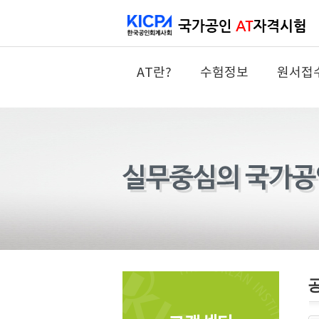
AT란?
수험정보
원서접